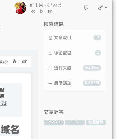
红山果
- 安与骑兵
博客信息
文章数目
21
评论数目
5
享到：
运行天数
5年99天
最后活动
6 个月前
但
通
批
文章标签
TYPECHO
SQL
批量替换
的域名