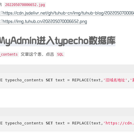
片
202205070006652.jpg
https://cdn.jsdelivr.net/gh/tuhub-cn/img/tuhub-blog/20220507000
https://img.tuhub.cn/202205070006652.png
MyAdmin进入typecho数据库
文章这个表，点击
_contents
SQL
TE typecho_contents 
SET
 text 
=
 REPLACE(text,
'旧域名地址'
,
'
TE typecho_contents 
SET
 text 
=
 REPLACE(text,
'https://cdn