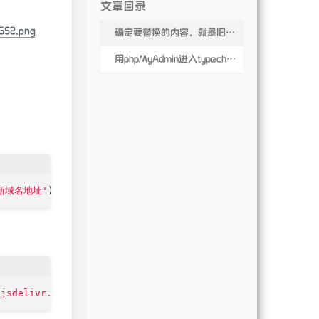
文章目录
6652.png
确定要替换的内容，就是旧的域名和新的域名
用phpMyAdmin进入typecho数据库
新域名地址'
.jsdelivr.net/gh/tuhub-cn/img/tuhub-blog'
,
'https://img.t