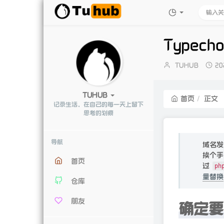
Type
博
发
TUHUB
20
主：
布
时
间
TUHUB
首页
正文
记录生活，在自己的每一天上留下
思考的划痕
导航
域名发
挨个手
首页
过
ph
量替换
仓库
朋友
确定要