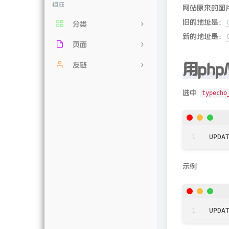
组成
网站原来的图
旧的地址是：
分类
新的地址是：
页面
18
时光机
友链
用php
0
归档
七牛云
2
选中
typecho
吐槽
51LA
7
蓝奏云
UPDA
示例
UPDA